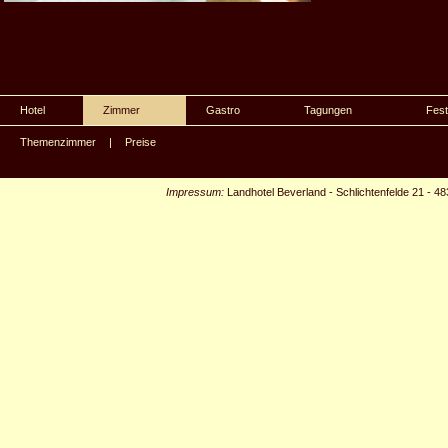
Hotel
Zimmer
Gastro
Tagungen
Fest
Themenzimmer
|
Preise
Impressum:
Landhotel Beverland
-
Schlichtenfelde 21
-
48