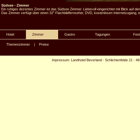
Südsee - Zimmer
Ein ruhiges dezentes Zimmer ist das Südsee Zimmer. Liebevoll eingerichtet mit Blick auf d
Das Zimmer verfügt über einen 32" Flachbildfernseher, DVD, kostenlosen Internetzugang, 
Hotel
Zimmer
Gastro
Tagungen
Fest
Themenzimmer
|
Preise
Impressum:
Landhotel Beverland
-
Schlichtenfelde 21
-
48