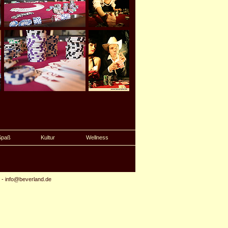
Spaß
Kultur
Wellness
-
info@beverland.de