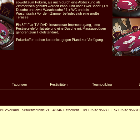
sowohl zum Pokern, als auch durch eine Abdeckung als
Zimmertisch genutzt werden kann, und über zwei Bäder. (1 x
Dusche und zwei Waschtische / 1 x WC und ein
Waschtisch.) Vor dem Zimmer befindet sich eine große
Terasse.
Ein 32" Flat-TV, DVD, kostenloser Internetzugang, eine
Festnetztelefonflatrate und eine Dusche mit Massagedüsen
gehören zum Hotelstandard.
Pokerkoffer stehen kostenlos gegen Pfand zur Verfügung.
Tagungen
Festivitäten
Teambuilding
el Beverland
-
Schlichtenfelde 21
-
48346 Ostbevern
-
Tel. 02532-95680
-
Fax 02532-956811