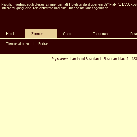
Natürlich verfügt auch dieses Zimmer gemäß Hotelstandard über ein 32" Flat-TV, DVD, kos
Internetzugang, eine Telefonflatrate und eine Dusche mit Massagedüsen.
Hotel
Zimmer
Gastro
Tagungen
Fest
Themenzimmer
|
Preise
Impressum:
Landhotel Beverland
-
Beverlandplatz 1
-
483