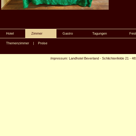
Hotel
Zimmer
Gastro
Tagungen
Fest
Themenzimmer
|
Preise
Impressum:
Landhotel Beverland
-
Schlichtenfelde 21
-
48