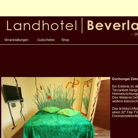
Veranstaltungen
Gutscheine
Shop
Dschungel Zim
Ein Erlebnis ist
Tarzanbett hängt 
Himmelsrichtung
Des Weiteren bef
weitere klassisch
Das lichtdurchflu
einen 32" Flat-T
Festnetztelefonfla