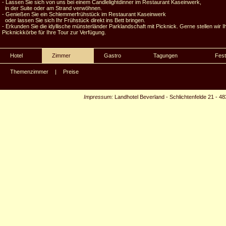
- Lassen Sie sich von uns bei einem Candlelightdinner im Restaurant Kaseinwerk,
in der Suite oder am Strand verwöhnen.
- Genießen Sie ein Schlemmerfrühstück im Restaurant Kaseinwerk
oder lassen Sie sich Ihr Frühstück direkt ins Bett bringen.
- Erkunden Sie die idyllische münsterländer Parklandschaft mit Picknick. Gerne stellen
Picknickkörbe für Ihre Tour zur Verfügung.
Hotel
Zimmer
Gastro
Tagungen
Fest
Themenzimmer
|
Preise
Impressum:
Landhotel Beverland
-
Schlichtenfelde 21
-
48