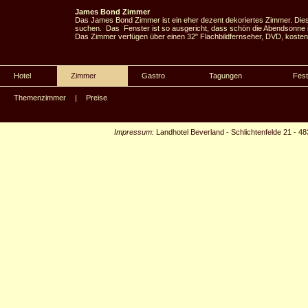
James Bond Zimmer
Das James Bond Zimmer ist ein eher dezent dekoriertes Zimmer. Dies
suchen. Das Fenster ist so ausgericht, dass schön die Abendsonne 
Das Zimmer verfügen über einen 32" Flachbildfernseher, DVD, kostenlo
Hotel
Zimmer
Gastro
Tagungen
Fest
Themenzimmer
|
Preise
Impressum:
Landhotel Beverland
-
Schlichtenfelde 21
-
48