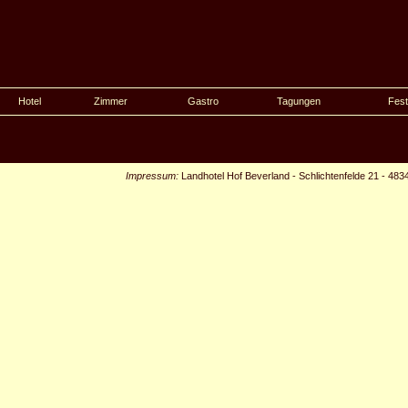
Hotel
Zimmer
Gastro
Tagungen
Fest
Impressum:
Landhotel Hof Beverland
-
Schlichtenfelde 21
-
483