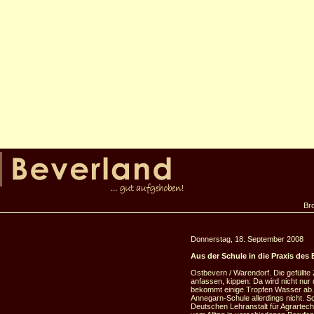
Br
Donnerstag, 18. September 2008
Aus der Schule in die Praxis des 
Ostbevern / Warendorf. Die gefüllte
anfassen, kippen: Da wird nicht nur
bekommt einige Tropfen Wasser ab. D
Annegarn-Schule allerdings nicht. Sc
Deutschen Lehranstalt für Agrarte