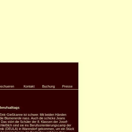
oschueren
Kontakt
Buchung
Presse
Berufsalltags
 Zink-Gießkanne ist schwer. Mit beiden Händen
 die Blumenerde nass. Auch die schicke Jeans
as stört die Schüler der 8. Klassen der Josef-
hließlich sind sie ins Berufsorientierungscamp der
chnik (DEULA) in Warendorf gekommen, um ein Stück