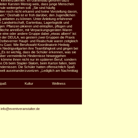
en kennenzulernen. Im Gartenbau gehören dazu
leiter Karsten Mensig weis, dass junge Menschen
ule weitergehen soll. „Sie sind häufig
iten noch nicht erkannt und keine Vorstellung davon,
en.“ Deshalb ist er froh darüber, den Jugendlichen
g anbieten zu können. Unter Anleitung erfahrener
n Landwirtschaft, Gartenbau, Lagerlogistik und
en: Pflanzen pikieren und eintopfen, pflügen und
Bleche anreißen, mit Verpackungsgeräten Waren
 eine oder andere Gruppe dabei „etwas albern“ ist:
 bei der DEULA, wo gestern zwei Gruppen die Praxis
Ostbeverner Haupt- und Realschule waren zeitgleich
 zu Gast. Wie Berufswahl-Koordinatorin Hedwig
im Niedrigseilgarten ihre Teamfähigkeit und gingen bei
„Es ist wichtig, dass die Schüler erkennen, was sie
über vermeintliche Hindernisse hinweggehen
s kömme ihnen nicht nur im späteren Beruf, sondern
.Ob beim Stapler-Slalom, beim Karton falten, beim
dernissen: Die Schüler hatten offensichtlich Spaß
tswelt auseinanderzusetzen. „Lediglich am Nachmittag
unzelt Karsten Mensing. Was kein Wunder sei,
s aus ihrem Schulalltag nicht gewohnt, so lange
Spaß
Kultur
Wellness
elgte)
-
info@eventveranstalter.de