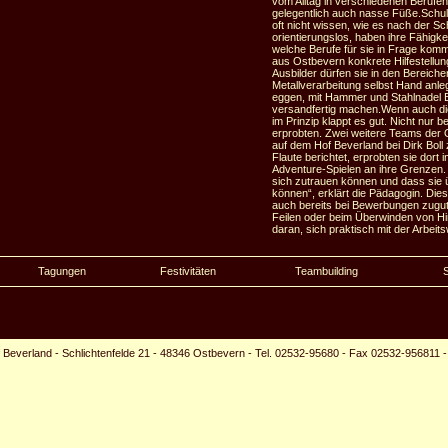
vom Alltag in verschiedenen Beruf
gelegentlich auch nasse Füße.Schul
oft nicht wissen, wie es nach der Sch
orientierungslos, haben ihre Fähigke
welche Berufe für sie in Frage komm
aus Ostbevern konkrete Hilfestellun
Ausbilder dürfen sie in den Bereiche
Metallverarbeitung selbst Hand anleg
eggen, mit Hammer und Stahlnadel 
versandfertig machen.Wenn auch die
im Prinzip klappt es gut. Nicht nur
erprobten. Zwei weitere Teams der 
auf dem Hof Beverland bei Dirk Boll
Flaute berichtet, erprobten sie dort 
Adventure-Spielen an ihre Grenzen. 
sich zutrauen können und dass sie 
können“, erklärt die Pädagogin. Die
auch bereits bei Bewerbungen zugute
Feilen oder beim Überwinden von Hin
daran, sich praktisch mit der Arbei
schwächeln einige ein wenig“, schm
schließlich seien die Jugendlichen e
konzentriert arbeiten zu müssen.
Tagungen
Festivitäten
Teambuilding
Quelle: Westfälische Nachrichten (T
<< zurück zur Presseübersicht
 Beverland
-
Schlichtenfelde 21
-
48346 Ostbevern
-
Tel. 02532-95680
-
Fax 02532-956811